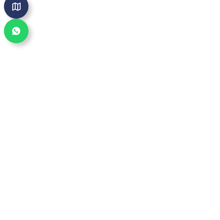
Bereich wechseln
Altes Eiswerk
ALLE BEREICHE IM ÜBERBLICK
Kais
RESTAURANT
Kidszone
KINDERPARADIES
Jumpin
TRAMPOLINPARK
Havenglow
SCHWARZLICHTGOLF