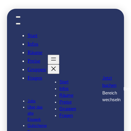
Zum
Inhalt
springen
Start
Infos
Räume
Preise
Gruppen
Fragen
Jetzt
Start
buchen
Infos
Ber
Bereich
Räume
wechseln
Jobs
Preise
Über das
Gruppen
alte
Fragen
Eiswerk
Gutscheine